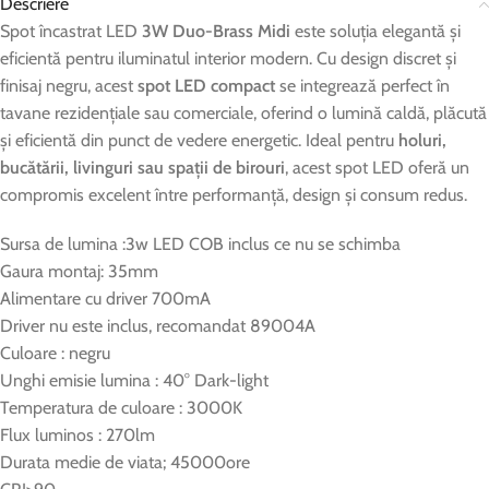
Descriere
Spot încastrat LED
3W Duo-Brass Midi
este soluția elegantă și
eficientă pentru iluminatul interior modern. Cu design discret și
finisaj negru, acest
spot LED compact
se integrează perfect în
tavane rezidențiale sau comerciale, oferind o lumină caldă, plăcută
și eficientă din punct de vedere energetic. Ideal pentru
holuri,
bucătării, livinguri sau spații de birouri
, acest spot LED oferă un
compromis excelent între performanță, design și consum redus.
Sursa de lumina :3w LED COB inclus ce nu se schimba
Gaura montaj: 35mm
Alimentare cu driver 700mA
Driver nu este inclus, recomandat 89004A
Culoare : negru
Unghi emisie lumina : 40° Dark-light
Temperatura de culoare : 3000K
Flux luminos : 270lm
Durata medie de viata; 45000ore