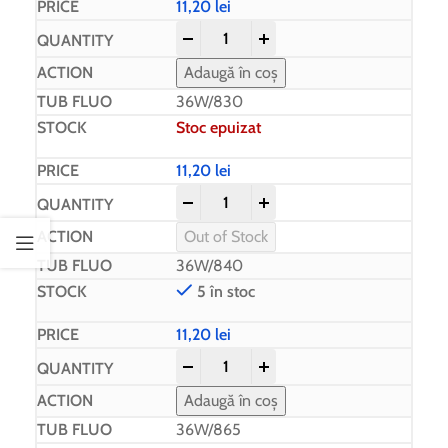
11,20
lei
-
+
Adaugă în coș
36W/830
Stoc epuizat
11,20
lei
-
+
Out of Stock
36W/840
5 în stoc
11,20
lei
-
+
Adaugă în coș
36W/865