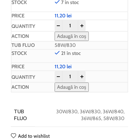
7 în stoc
11,20
lei
-
+
Adaugă în coș
58W/830
21 în stoc
11,20
lei
-
+
Adaugă în coș
TUB
30W/830
,
36W/830
,
36W/840
,
FLUO
36W/865
,
58W/830
Add to wishlist