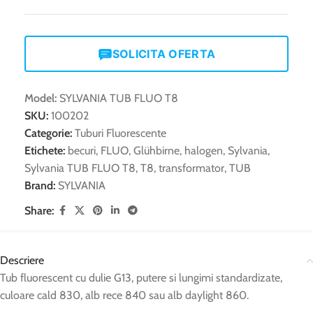
SOLICITA OFERTA
Model:
SYLVANIA TUB FLUO T8
SKU:
100202
Categorie:
Tuburi Fluorescente
Etichete:
becuri
,
FLUO
,
Glühbirne
,
halogen
,
Sylvania
,
Sylvania TUB FLUO T8
,
T8
,
transformator
,
TUB
Brand:
SYLVANIA
Share:
Descriere
Tub fluorescent cu dulie G13, putere si lungimi standardizate,
culoare cald 830, alb rece 840 sau alb daylight 860.