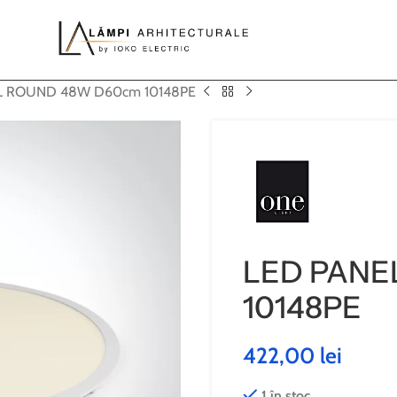
L ROUND 48W D60cm 10148PE
LED PANE
10148PE
422,00
lei
1 în stoc