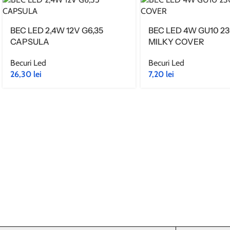
Durata de functionare : >30000h
IP20
Ra 80
BEC LED 2,4W 12V G6,35
BEC LED 4W GU10 2
Alimentare driver
CAPSULA
MILKY COVER
Functionare -5 la +35 grade
Becuri Led
Becuri Led
IP20
26,30
lei
7,20
lei
Garantie persoane fizice 24 luni