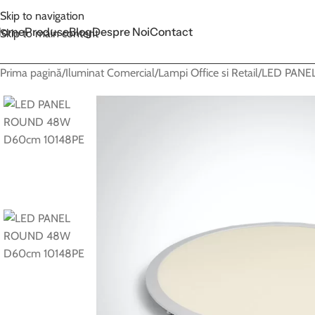
Skip to navigation
Home
Produse
Blog
Despre Noi
Contact
Skip to main content
Prima pagină
Iluminat Comercial
Lampi Office si Retail
LED PANE