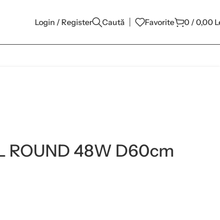
Login / Register
Caută
Favorite
0
/
0,00
L
L ROUND 48W D60cm