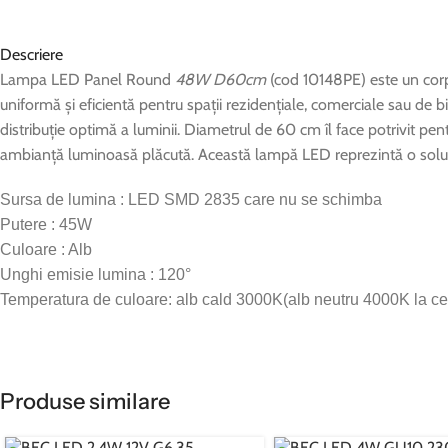
Descriere
Lampa LED Panel Round
48W D60cm
(cod 10148PE) este un corp 
uniformă și eficientă pentru spații rezidențiale, comerciale sau de 
distribuție optimă a luminii. Diametrul de 60 cm îl face potrivit pen
ambianță luminoasă plăcută. Această lampă LED reprezintă o soluți
Sursa de lumina : LED SMD 2835 care nu se schimba
Putere : 45W
Culoare : Alb
Unghi emisie lumina : 120°
Temperatura de culoare: alb cald 3000K(alb neutru 4000K la ce
Dimensiuni : 600x20mm
Dimensiuni taiere : 585mm
Flux luminos : 3500lm
Produse similare
Driver 1200mA nu este inclus, se achizitioneaza separat.
Greutate : 3.37 Kg