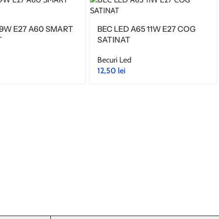
 9W E27 A60 SMART
BEC LED A65 11W E27 COG
T
SATINAT
d
Becuri Led
12,50
lei